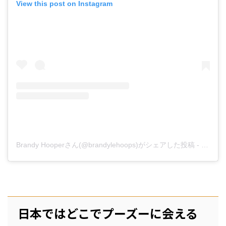
View this post on Instagram
Brandy Hooperさん(@brandylehoops)がシェアした投稿
-
2016
日本ではどこでプーズーに会える