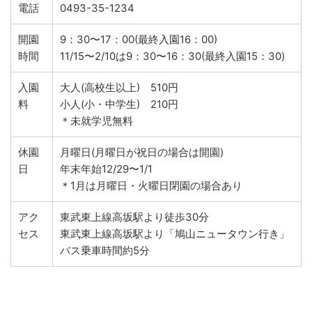
電話
0493-35-1234
開園
9：30〜17：00(最終入園16：00)
時間
11/15〜2/10は9：30〜16：30(最終入園15：30)
入園
大人(高校生以上) 510円
料
小人(小・中学生) 210円
＊未就学児無料
休園
月曜日(月曜日が祝日の場合は開園)
日
年末年始12/29〜1/1
＊1月は月曜日・火曜日閉園の場合あり
アク
東武東上線高坂駅より徒歩30分
セス
東武東上線高坂駅より「鳩山ニュータウン行き」
バス乗車時間約5分