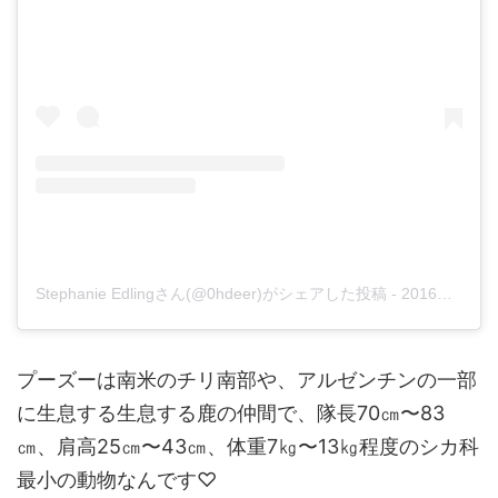
Stephanie Edlingさん(@0hdeer)がシェアした投稿
-
2016年11月月17日午後4時09分PST
プーズーは南米のチリ南部や、アルゼンチンの一部
に生息する生息する鹿の仲間で、隊長70㎝〜83
㎝、肩高25㎝〜43㎝、体重7㎏〜13㎏程度のシカ科
最小の動物なんです♡