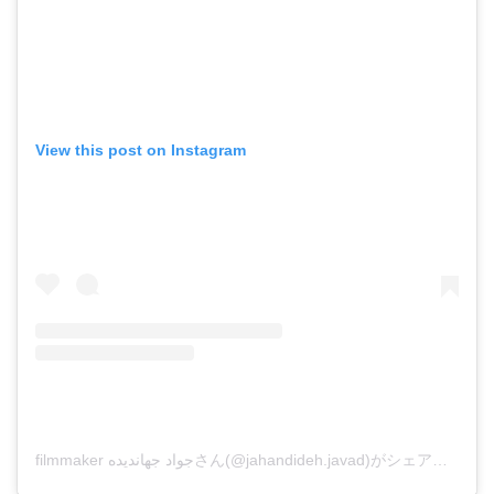
View this post on Instagram
filmmaker جواد جهاندیدهさん(@jahandideh.javad)がシェアした投稿