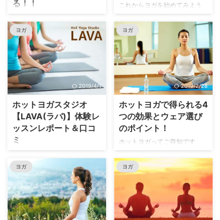
る！！
これからヨガを始めてみよう
かなと思っている方！ ヨガを
「薄着の季節になるとポッコ
習っているけれど、ヨガグッ
リお腹が気になる・・・。」
ヨガ
ヨガ
ズを揃えていない方！ ヨガウ
「ダイエットしてもなかなか
エアからヨガマット、ヨガタ
くびれができない・・・。」
オル、ヨガポール、ヨガブロ
ウエスト回りってすごく気に
ック、ヨガベルトなどなど、
なるのに、なかなか思うよう
お安いものから高価なブラン
に綺麗に落とせないって経験
2019/4/1
2019/2/28
ド物まで購入できるウェブシ
はありませんか？ そんな悩み
ョップをご紹介します♡ 日本
を、あるヨガのポーズを毎日
ホットヨガスタジオ
ホットヨガで得られる4
では購入できるお店が限られ
続けることで、食事制限や激
【LAVA(ラバ)】体験レ
つの効果とウェア選び
てしまう人気ブランドを取り
しい運動なしで解消できちゃ
ッスンレポート＆口コ
のポイント！
扱っているショップや、セー
うと話題に！ それが「猫のポ
ミ
ル品をたくさん揃えているシ
ーズ」なんです！ 猫のポー
ホットヨガってご存知です
ョップもありますよ♡ お気に
ズ？気になる名前ですよね。
か？ どんなヨガなのかは知っ
「最近急に寒くなり、汗も全
入りのヨガアイテムに囲まれ
猫のポーズってどんなもの？
ているけれど、その効果・効
然かいていないな・・・。」
ヨガ
ヨガ
て、より一層リラックしなが
実際にどんなポーズをどれく
能やどんな人に向いているの
「食欲の秋で少し太ってしま
らヨガを楽しんでみません
らいやればいいのか？ 続ける
かまで理解している方は少な
ったな・・・。」 なんて感じ
か？ おしゃれなヨガウエアが
ことで、他にどんな効果が得
いのではないでしょうか？ 最
ていた私は、ずっと気になっ
揃う♡【 ...
られるのか？ などをまとめま
近ではホットヨガを習えるヨ
ていた”ホットヨガ”の体験に行
...
ガスタジオも増えてきました
ってみました！ 私は2年以上前