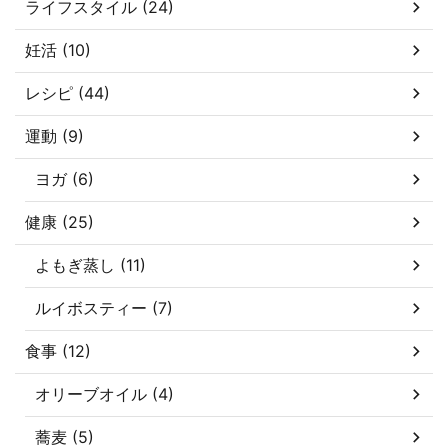
ライフスタイル (24)
理解して、あなたの目的に合
しました！ 高いと言っても、
った、あなたの為のヨガを見
価格帯も様々！デザインもブ
妊活 (10)
つけてみませんか！ そもそも
ランドによって色々選べま
...
す！ あなたもお気に入りのヨ
レシピ (44)
ガ ...
運動 (9)
ヨガ (6)
健康 (25)
よもぎ蒸し (11)
ルイボスティー (7)
食事 (12)
オリーブオイル (4)
蕎麦 (5)