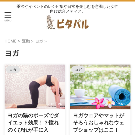
季節やイベントのレシピ集や日常を楽しむを意識した女性
向け総合メディア。
HOME
>
運動
>
ヨガ
>
ヨガ
ヨガ
ヨガ
2019/3/6
2019/3/28
ヨガの猫のポーズでダ
ヨガウェアやマットが
イエット効果！？憧れ
そろうおしゃれなウェ
のくびれが手に入
ブショップはここ！