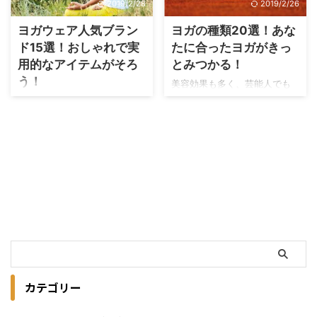
2019/2/28
2019/2/26
よね！ 「ホットヨガってどう
から、常温の室内で行うパワ
いうもの？」と思っている方
ーヨガの教室に週1回通ってい
ヨガウェア人気ブラン
ヨガの種類20選！あな
や「ホットヨガ気になってい
たのですが、温度の高い室内
ド15選！おしゃれで実
たに合ったヨガがきっ
るんだけど、自分に合うかし
で行うホットヨガは、ダイエ
用的なアイテムがそろ
とみつかる！
ら？」という方にわかりやす
ット効果やデトックス効果を
う！
く！ ホットヨガってなんだろ
さらに高めてくれる効果があ
美容効果も多く、芸能人でも
う？ ホットヨガはどういう人
るということで、気になって
SHIHOさん、長谷川潤さん、
ヨガウェアってすごく高
に向いているの？ ホットヨガ
いたんです！ 今回私が体験レ
菅野美穂さんなどなど多くの
い！！ ってイメージをお持ち
の効果・効能は？ ホットヨガ
ッスンに行った、ホットヨガ
方が生活に取り入れている大
の方も多いのではないでしょ
に合った服装は？ そして、実
スタジオLAVAの 良かった点、
注目のヨガ！ ヨガには数え切
うか？ 確かに、少々お値段し
際にホットヨガを経験したこ
気になった事やちょっと残念
れないくらい多くの種類があ
ますよね・・・。 私も、通い
と ...
と感じた点 予約方法 ...
るってご存知でしたか？ 実際
始めたのが町のヨガ教室だっ
ヨガを始めてみようと思う
たので、「動ける格好ならな
と、 「ヨガスタジオに通いた
んでもいいや」と思って始め
いけど、たくさん種類があっ
はヨガ用ではない、スポーツ
てどれを選んだらいいの？」
ウェアで通ってました。 しか
「初めてヨガを習いたいけれ
し、ヨガ用のパンツを購入し
ど、初心者の私にも無理なく
履いてみたところ。 「動きや
できるヨガはどれ？」 そんな
すい」 「お腹周りもしっかり
カテゴリー
悩みが出てくるはずです。 ヨ
していて、動いても下着やお
ガの種類とそれぞれの効果を
肉が見えない！(笑)」 と実感