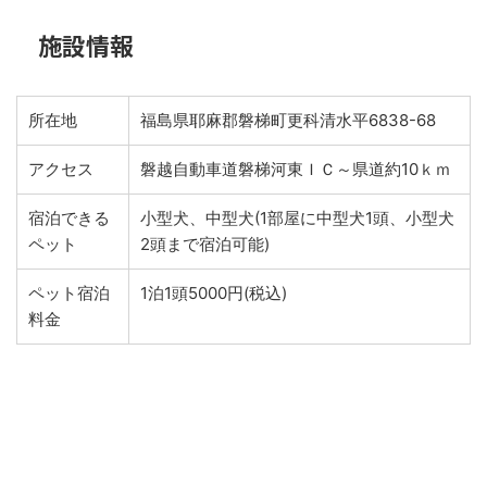
施設情報
所在地
福島県耶麻郡磐梯町更科清水平6838-68
アクセス
磐越自動車道磐梯河東ＩＣ～県道約10ｋｍ
宿泊できる
小型犬、中型犬(1部屋に中型犬1頭、小型犬
ペット
2頭まで宿泊可能)
ペット宿泊
1泊1頭5000円(税込)
料金