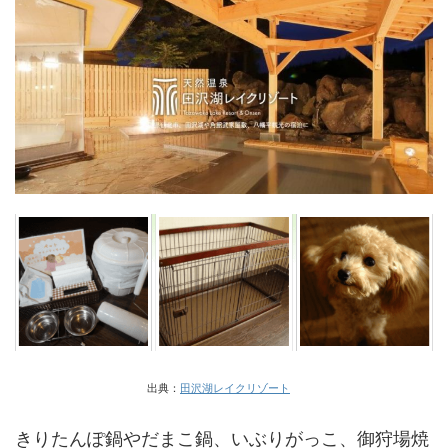
出典：
田沢湖レイクリゾート
きりたんぽ鍋やだまこ鍋、いぶりがっこ、御狩場焼