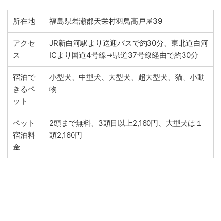
所在地
福島県岩瀬郡天栄村羽鳥高戸屋39
アクセ
JR新白河駅より送迎バスで約30分、東北道白河
ス
ICより国道4号線→県道37号線経由で約30分
宿泊で
小型犬、中型犬、大型犬、超大型犬、猫、小動
きるペ
物
ット
ペット
2頭まで無料、3頭目以上2,160円、大型犬は１
宿泊料
頭2,160円
金