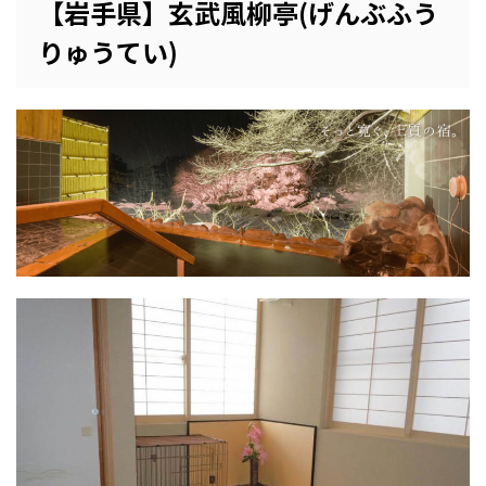
【岩手県】玄武風柳亭(げんぶふう
りゅうてい)