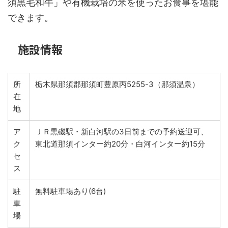
須黒毛和牛」や有機栽培の米を使ったお食事を堪能
できます。
施設情報
所
栃木県那須郡那須町豊原丙5255-3（那須温泉）
在
地
ア
ＪＲ黒磯駅・新白河駅の3日前までの予約送迎可、
ク
東北道那須インター約20分・白河インター約15分
セ
ス
駐
無料駐車場あり(6台)
車
場