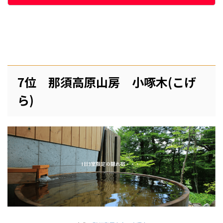
7位 那須高原山房 小啄木(こげ
ら)