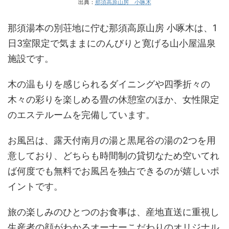
出典：
那須高原山房 小啄木
那須湯本の別荘地に佇む那須高原山房 小啄木は、1
日3室限定で気ままにのんびりと寛げる山小屋温泉
施設です。
木の温もりを感じられるダイニングや四季折々の
木々の彩りを楽しめる畳の休憩室のほか、女性限定
のエステルームを完備しています。
お風呂は、露天付南月の湯と黒尾谷の湯の2つを用
意しており、どちらも時間制の貸切なため空いてれ
ば何度でも無料でお風呂を独占できるのが嬉しいポ
イントです。
旅の楽しみのひとつのお食事は、産地直送に重視し
生産者の顔がわかるオーナーこだわりのオリジナル