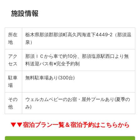
施設情報
所在
栃木県那須郡那須町高久丙海道下4449-2（那須温
地
泉）
アク
那須ＩＣから車で約10分、那須塩原駅西口より無
セス
料送迎バス有※完全予約制
駐車
無料駐車場あり(300台)
場
その
ウェルカムベビーのお宿・屋外プールあり(夏季の
他
み)
▼▼宿泊プラン一覧＆宿泊予約はこちらから