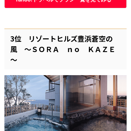
3位 リゾートヒルズ豊浜蒼空の
風 ～ＳＯＲＡ ｎｏ ＫＡＺＥ
～