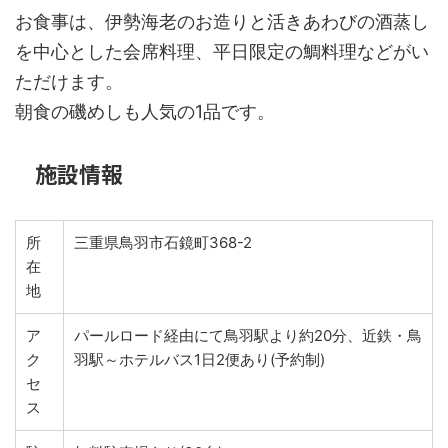
お食事は、伊勢海老のお造りと活きあわびの酒蒸し
を中心とした会席料理、平日限定の鯛料理などがい
ただけます。
朝食の磯めしも人気の1品です。
施設情報
所
三重県鳥羽市石鏡町368-2
在
地
ア
パールロード経由にて鳥羽駅より約20分、近鉄・鳥
ク
羽駅～ホテルバス1日2便あり(予約制)
セ
ス