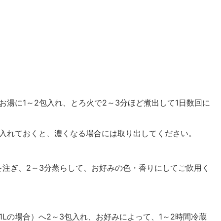
お湯に
1
～
2
包入れ、とろ火で
2
～
3
分ほど煮出して
1
日数回に
入れておくと、濃くなる場合には取り出してください。
を注ぎ、
2
～
3
分蒸らして、お好みの色・香りにしてご飲用く
1L
の場合）へ
2
～
3
包入れ、お好みによって、
1
～
2
時間冷蔵