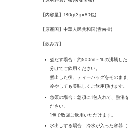
【原材料名】茶(後発酵茶)
【内容量】180g(3g×60包)
【原産国】中華人民共和国(雲南省)
【飲み方】
煮だす場合：約
500ml
～
1L
の沸騰した
分けてご飲用ください。
煮出した後、ティーバッグをそのまま
冷やしても美味しくご飲用頂けます。
急須の場合：急須に
1
包入れて、熱湯
ださい。
1
包で数回ご飲用いただけます。
水出しする場合：冷水が入った容器（