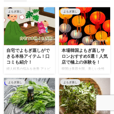
よもぎ蒸し
よもぎ蒸し
2017/11/17
2016/9/14
自宅でよもぎ蒸しがで
本場韓国よもぎ蒸しサ
きる本格アイテム！口
ロンおすすめ5選！人気
コミも紹介！
店で極上の体験を！
婦人科系の悩みを改善 アトピ
韓国は美容大国。美しい女性
ーなどの皮膚病を緩和 アンチ
が多いですよね！ お肌が綺麗
エイジング ダイエット デトッ
な方が多く、また街中を歩い
よもぎ蒸し
よもぎ蒸し
クス 体臭改善 などなど！他に
ていてもなかなかおデブちゃ
も多くの嬉しい効果をもたら
んを発見できません。 整形を
してくれる”よもぎ蒸し”。 こ
している方が多いというのも
れらの効果を実感するために
有名な話ですが、、、。 お肌
は、少なくとも週1回ペースで
の状態やスタイルは、自分の
2017/2/20
2017/3/5
続けることが理想です。 しか
努力なしでは手に入れること