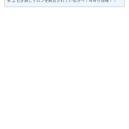
よもぎ蒸しサロンを経営されている方へ！耳寄り情報！！