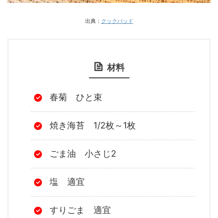
出典：
クックパッド
材料
春菊 ひと束
焼き海苔 1/2枚～1枚
ごま油 小さじ2
塩 適宜
すりごま 適宜