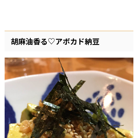
胡麻油香る♡アボカド納豆