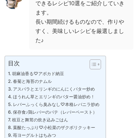
できるレシピ10選をご紹介していき
ます。
長い期間続けるものなので、作りや
すく、美味しいレシピを厳選しまし
た♪
目次
胡麻油香る♡アボカド納豆
春菊と海苔のナムル
アスパラとエリンギのにんにくバター炒め
ほうれん草とエリンギのバター醤油炒め！
レバーふっくら臭みなし♡本格レバニラ炒め
保存食♪鶏レバーのパテ（レバーペースト）
枝豆と舞茸の炊き込みごはん
葉酸たっぷり♡小松菜のザクボリクッキー
苺ヨーグルトはちみつ