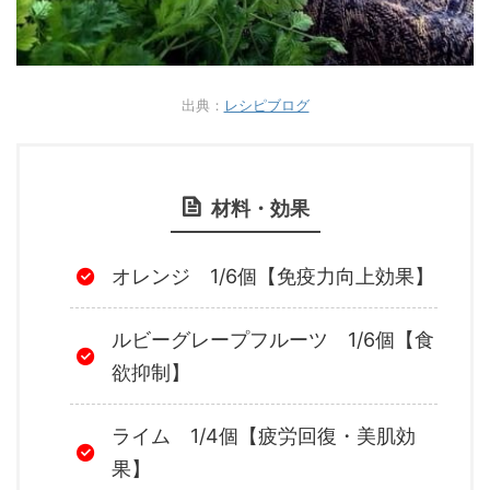
出典：
レシピブログ
材料・効果
オレンジ 1/6個【免疫力向上効果】
ルビーグレープフルーツ 1/6個【食
欲抑制】
ライム 1/4個【疲労回復・美肌効
果】