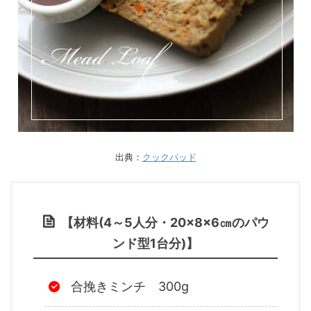
出典：
クックパッド
【材料(4～5人分・20×8×6㎝のパウ
ンド型1台分)】
合挽きミンチ 300g