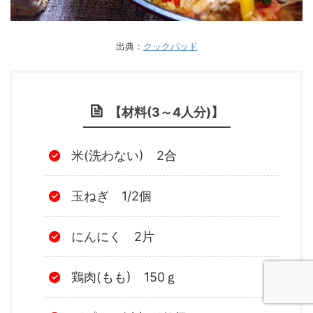
出典：
クックパッド
【材料(3～4人分)】
米(洗わない) 2合
玉ねぎ 1/2個
にんにく 2片
鶏肉(もも) 150ｇ