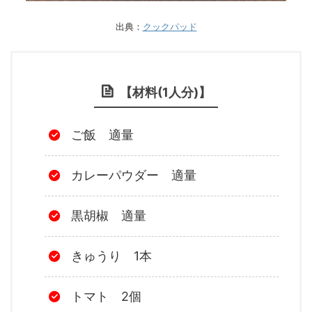
出典：
クックパッド
【材料(1人分)】
ご飯 適量
カレーパウダー 適量
黒胡椒 適量
きゅうり 1本
トマト 2個